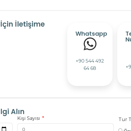
çin İletişime
Whatsapp
T
N
+90 544 492
+9
64 68
gi Alın
Kişi Sayısı
Tur 
Öze