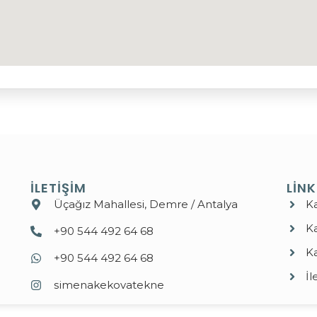
İLETIŞIM
LINK
Üçağız Mahallesi, Demre / Antalya
K
K
+90 544 492 64 68
K
+90 544 492 64 68
İl
simenakekovatekne