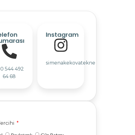
elefon
Instagram
umarası
simenakekovatekne
0 544 492
64 68
Tercihi
l
Paylaşımlı
Gün Batımı